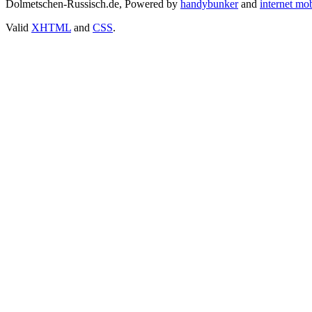
Dolmetschen-Russisch.de, Powered by
handybunker
and
internet mo
Valid
XHTML
and
CSS
.